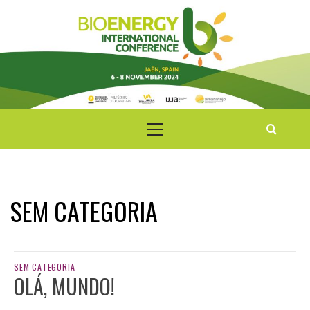
Saltar
para
o
conteúdo
BIOENERGY INTERNATIONAL CONFERENCE
Menu
principal
SEM CATEGORIA
SEM CATEGORIA
OLÁ, MUNDO!